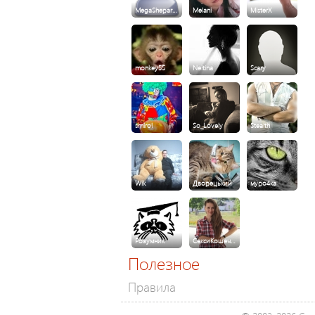
MegaShepar…
Melani
MisterX
monkey55
Neitina
Scary
smirol
So_Lovely
Stealth
Wik
Дворецький
муро4ка
Розумник
СексиКошеч…
Полезное
Правила