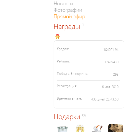
Новости
Фотографии
Прямой эфир
Награды
1
Кредов:
104021.94
Рейтинг:
37489430
Побед в Викторине:
293
Регистрация:
6 мая 2010
Времени в чате:
433 дней 21:43:50
Подарки
68