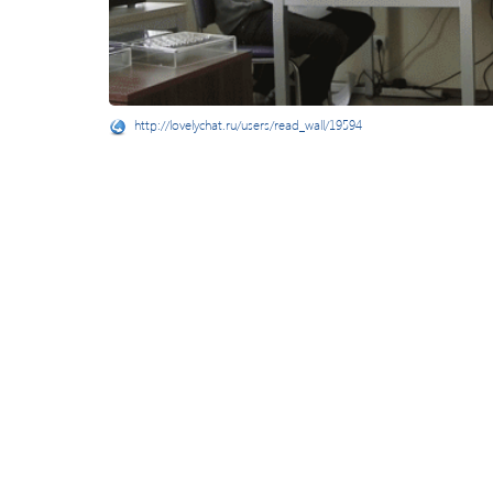
http://lovelychat.ru/users/read_wall/19594