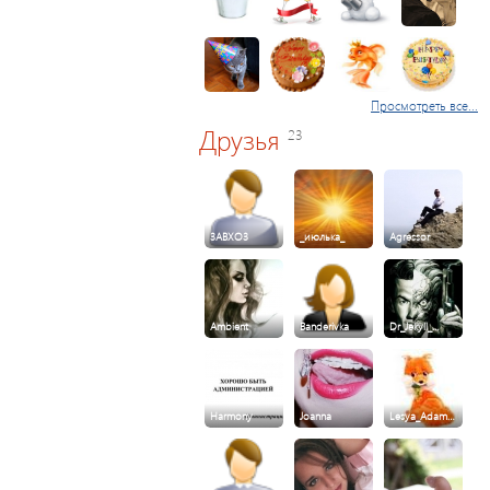
Просмотреть все...
Друзья
23
3ABXO3
_июлька_
Agressor
Ambient
Banderivka
Dr_Jekyll_…
Harmony
Joanna
Lesya_Adam…