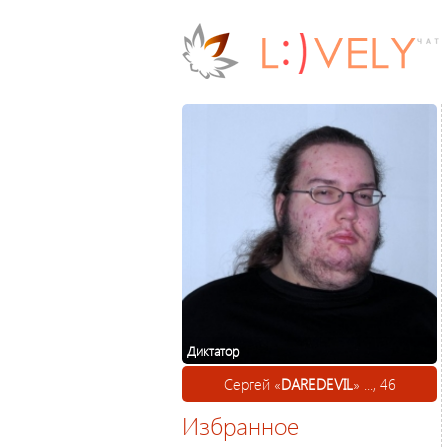
Диктатор
Сергей «
DAREDEVIL
» ..., 46
Избранное