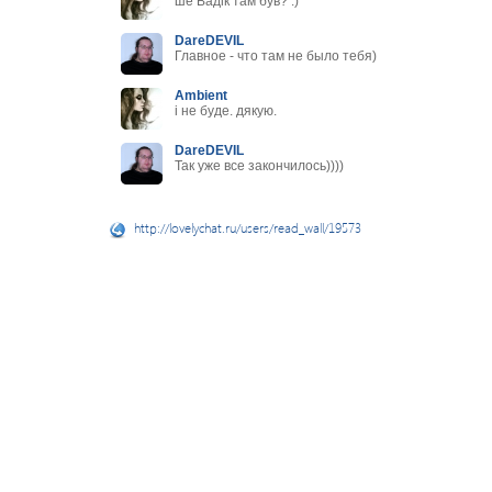
ше Вадік там був? :)
DareDEVIL
Главное - что там не было тебя)
Ambient
і не буде. дякую.
DareDEVIL
Так уже все закончилось))))
http://lovelychat.ru/users/read_wall/19573