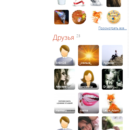
Просмотреть все...
Друзья
23
3ABXO3
_июлька_
Agressor
Ambient
Banderivka
Dr_Jekyll_…
Harmony
Joanna
Lesya_Adam…