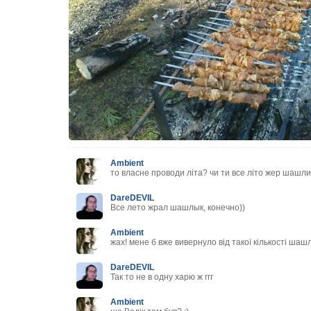
Ambient
то власне проводи літа? чи ти все літо жер шашлик
DareDEVIL
Все лето жрал шашлык, конечно))
Ambient
жах! мене б вже вивернуло від такої кількості шашл
DareDEVIL
Так то не в одну харю ж ггг
Ambient