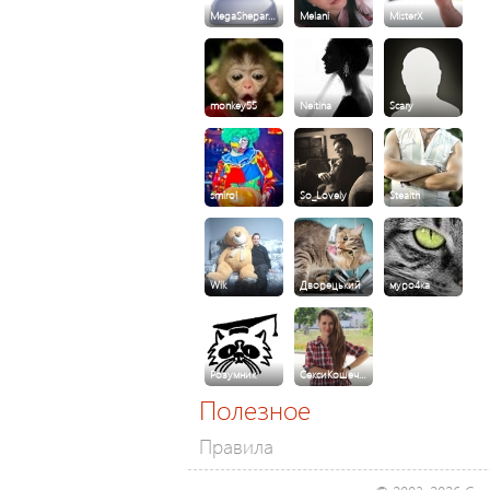
MegaShepar…
Melani
MisterX
monkey55
Neitina
Scary
smirol
So_Lovely
Stealth
Wik
Дворецький
муро4ка
Розумник
СексиКошеч…
Полезное
Правила