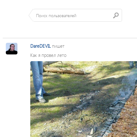
DareDEVIL
пишет
Как я провел лето