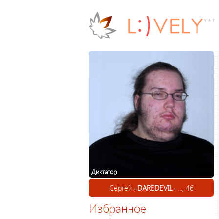
Диктатор
Сергей «
DAREDEVIL
» ..., 46
Избранное