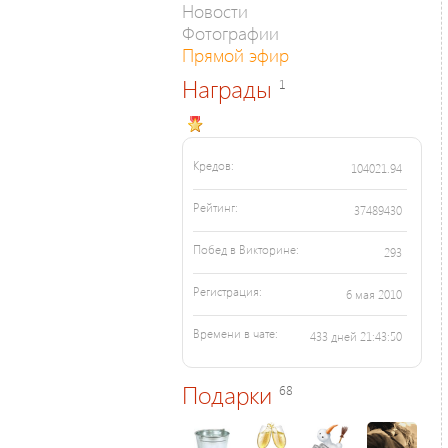
Новости
Фотографии
Прямой эфир
Награды
1
Кредов:
104021.94
Рейтинг:
37489430
Побед в Викторине:
293
Регистрация:
6 мая 2010
Времени в чате:
433 дней 21:43:50
Подарки
68