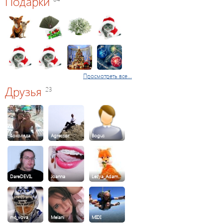
Подарки
Просмотреть все...
Друзья
23
4околяда
Agressor
Bogus
DareDEVIL
Joanna
Lesya_Adam…
mc_vova
Melani
MIDI