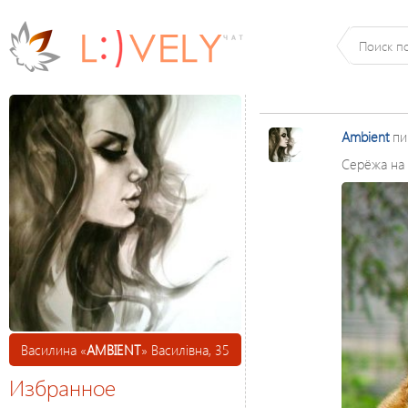
Ambient
пи
Серёжа на 
Василина «
AMBIENT
» Василівна, 35
Избранное