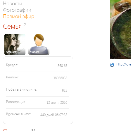
Новости
Фотографии
Прямой эфир
Семья
2
Ambient
Moriarti
http://lov
Кредов:
860.63
Рейтинг:
38038058
Побед в Викторине:
812
Регистрация:
12 июня 2010
Времени в чате:
440 дней 06:07:38
84