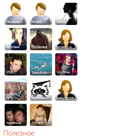
Modedrator
Moriarti
Neitina
Portishead
PsyChoNaut
samedi_syb…
STEELS
T_A_U_R_U_…
Vikulychka
Квiта
Розумник
розцицьков…
Чорненька
Чортеня
Полезное