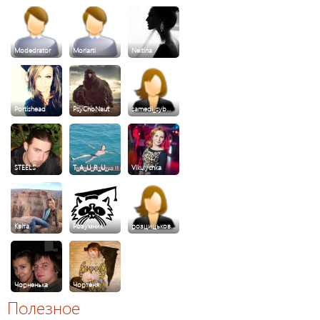
Modedrator
Moriarti
Neitina
Portishead
PsyChoNaut
samedi_syb…
STEELS
T_A_U_R_U_…
Vikulychka
Квiта
Розумник
розцицьков…
Чорненька
Чортеня
Полезное