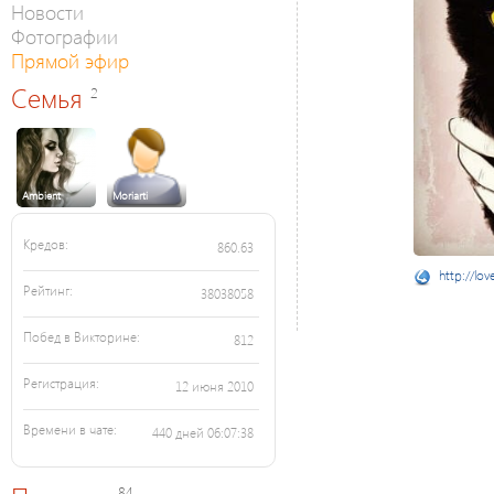
Новости
Фотографии
Прямой эфир
Семья
2
Ambient
Moriarti
Кредов:
860.63
http://lov
Рейтинг:
38038058
Побед в Викторине:
812
Регистрация:
12 июня 2010
Времени в чате:
440 дней 06:07:38
84