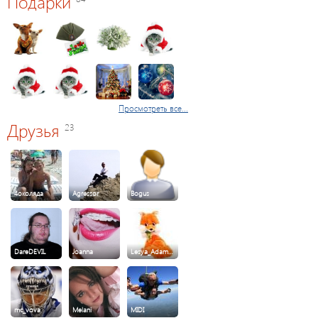
Подарки
Просмотреть все...
Друзья
23
4околяда
Agressor
Bogus
DareDEVIL
Joanna
Lesya_Adam…
mc_vova
Melani
MIDI