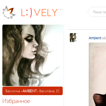
Ambient
об
Василина «
AMBIENT
» Василівна, 35
Избранное