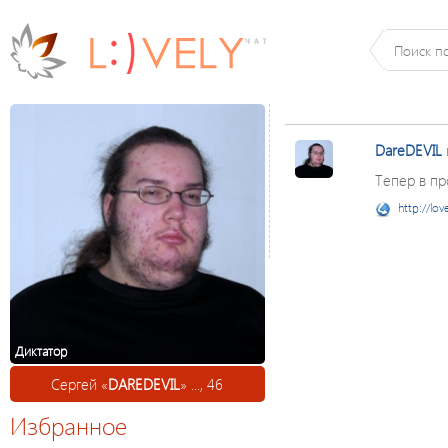
DareDEVIL
Тепер в пр
http://lov
Диктатор
Сергей «
DAREDEVIL
» ..., 46
Избранное