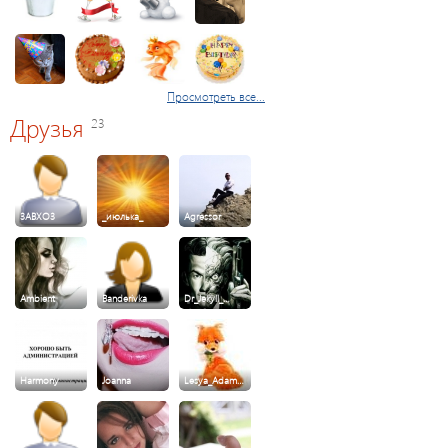
Просмотреть все...
Друзья
23
3ABXO3
_июлька_
Agressor
Ambient
Banderivka
Dr_Jekyll_…
Harmony
Joanna
Lesya_Adam…