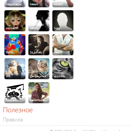
MegaShepar…
Melani
MisterX
monkey55
Neitina
Scary
smirol
So_Lovely
Stealth
Wik
Дворецький
муро4ка
Розумник
СексиКошеч…
Полезное
Правила