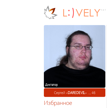
Диктатор
Сергей «
DAREDEVIL
» ..., 46
Избранное