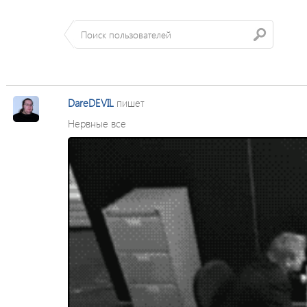
DareDEVIL
пишет
Нервные все