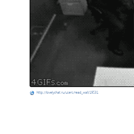
http://lovelychat.ru/users/read_wall/19531