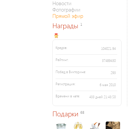
Новости
Фотографии
Прямой эфир
Награды
1
Кредов:
104021.94
Рейтинг:
37489430
Побед в Викторине:
293
Регистрация:
6 мая 2010
Времени в чате:
433 дней 21:43:50
Подарки
68