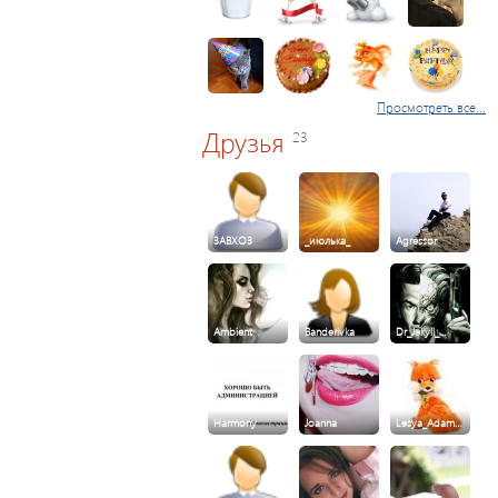
Просмотреть все...
Друзья
23
3ABXO3
_июлька_
Agressor
Ambient
Banderivka
Dr_Jekyll_…
Harmony
Joanna
Lesya_Adam…