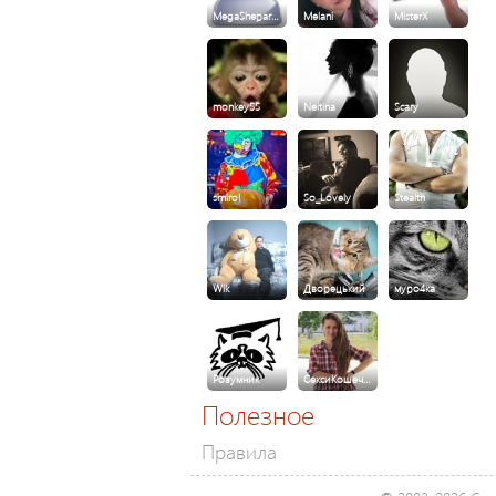
MegaShepar…
Melani
MisterX
monkey55
Neitina
Scary
smirol
So_Lovely
Stealth
Wik
Дворецький
муро4ка
Розумник
СексиКошеч…
Полезное
Правила