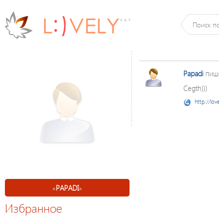
Papadi
пиш
Cegth)))
http://lov
«
PAPADI
»
Избранное