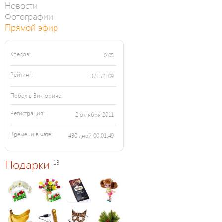
Новости
Фотографии
Прямой эфир
Кредов:
0.05
Рейтинг:
37152109
Побед в Викторине:
Регистрация:
2 октября 2011
Времени в чате:
430 дней 00:01:49
Подарки
13