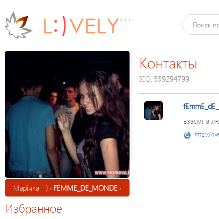
Контакты
ICQ:
559294799
fEmmE_dE
взаємна л
http://lov
Марічка =) «
FEMME_DE_MONDE
»
Избранное