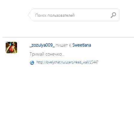
_zozulya009_
пишет к
Sweetlana
Тримай сонечко...
http://lovelychat.ru/users/read_wall/15447