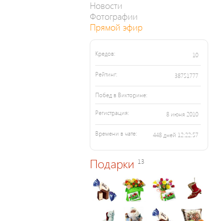
Новости
Фотографии
Прямой эфир
Кредов:
10
Рейтинг:
38751777
Побед в Викторине:
Регистрация:
8 июня 2010
Времени в чате:
448 дней 12:22:57
Подарки
13