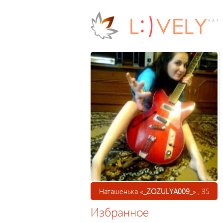
Наташенька «
_ZOZULYA009_
» , 35
Избранное