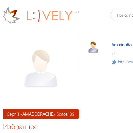
AmadeoRa
+9
http://lov
Сергій «
AMADEORACHE
» Бєлов, 39
Избранное