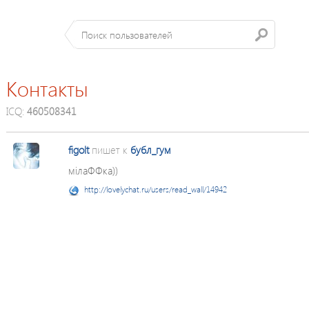
Контакты
ICQ:
460508341
figolt
пишет к
бубл_гум
мілаФФка))
http://lovelychat.ru/users/read_wall/14942