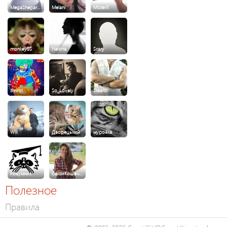
MegaShepar…
Melani
MisterX
monkey55
Neitina
Scary
smirol
So_Lovely
Stealth
Wik
Дворецький
муро4ка
Розумник
СексиКошеч…
Полезное
Правила