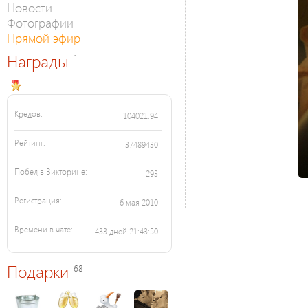
Новости
Фотографии
Прямой эфир
Награды
1
Кредов:
104021.94
Рейтинг:
37489430
Побед в Викторине:
293
Регистрация:
6 мая 2010
Времени в чате:
433 дней 21:43:50
Подарки
68