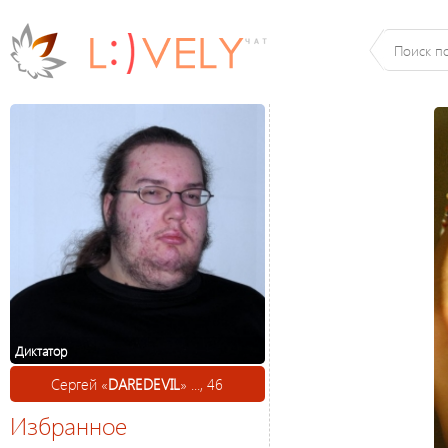
Диктатор
Сергей «
DAREDEVIL
» ..., 46
Избранное