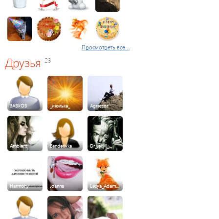
Просмотреть все...
Друзья
23
3ABXO3
_июлька_
Agressor
Ambient
Banderivka
Dr_Jekyll_…
Harmony
Joanna
Lesya_Adam…