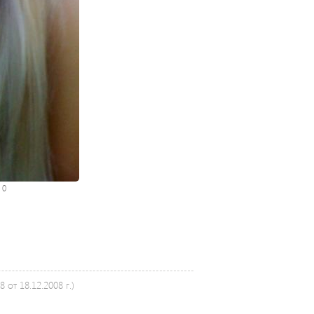
:
0
от 18.12.2008 г.)