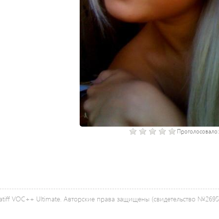
Проголосовало
tiff VOC++ Ultimate. Авторские права защищены (свидетельство №26958 