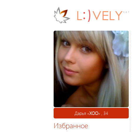
Дарья «
ХОО
» , 34
Избранное