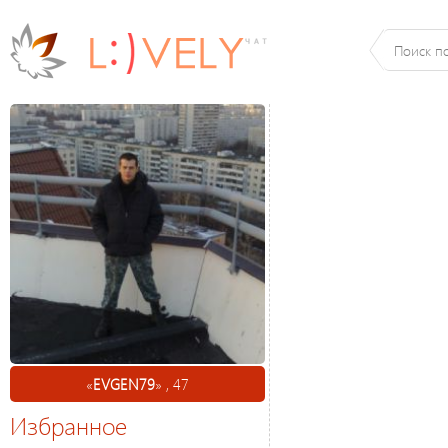
«
EVGEN79
» , 47
Избранное