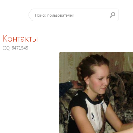
Контакты
ICQ:
6471545