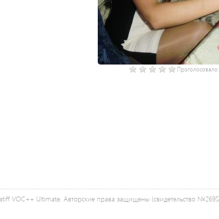
Проголосовало
tiff VOC++ Ultimate. Авторские права защищены (свидетельство №26958 