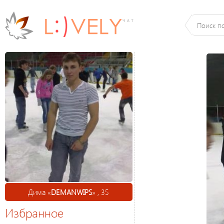
Дима «
DEMANWIPS
» , 35
Избранное