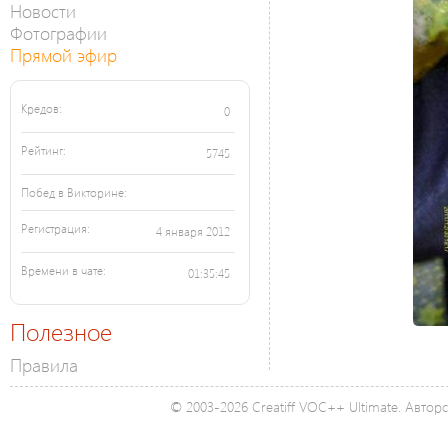
Новости
Фотографии
Прямой эфир
Кредов:
0
Рейтинг:
5745
Побед в Викторине:
Регистрация:
4 января 2012
Времени в чате:
01:35:45
Полезное
Правила
© 2003-2026 Creatiff VOC++ Ultimate. Автор