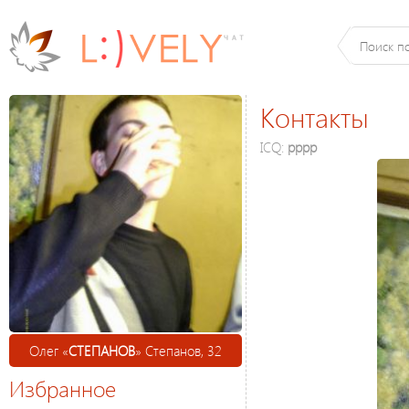
Контакты
ICQ:
рррр
Олег «
СТЕПАНОВ
» Степанов, 32
Избранное