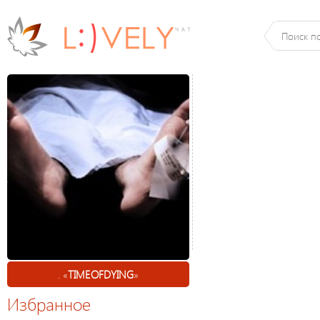
. «
TIMEOFDYING
»
Избранное