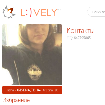
Контакты
ICQ:
642795865
Tisha «
KRISTINA_TISHA
» Kristina, 30
Избранное