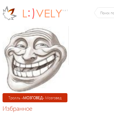
Тролль «
МОЗГОВЕД
» Мозговед
Избранное