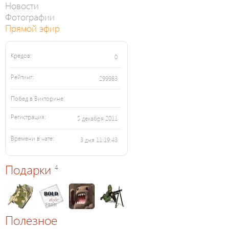
Новости
Фотографии
Прямой эфир
Кредов:
0
Рейтинг:
299983
Побед в Викторине:
Регистрация:
5 декабря 2011
Времени в чате:
3 дня 11:19:43
Подарки
4
Полезное