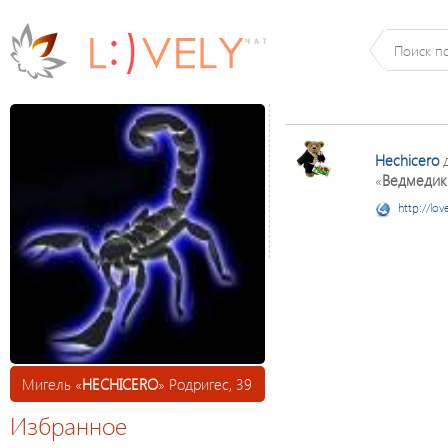
Hechicero
д
«
Ведмедик 
http://lov
Мигель «
HECHICERO
» Родригес, 39
Избранное