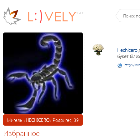
Hechicero
д
букет біли
http://lov
Мигель «
HECHICERO
» Родригес, 39
Избранное