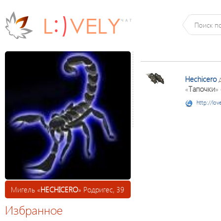
Hechicero
д
«
Тапочки
»
http://lov
Мигель «
HECHICERO
» Родригес, 39
Избранное