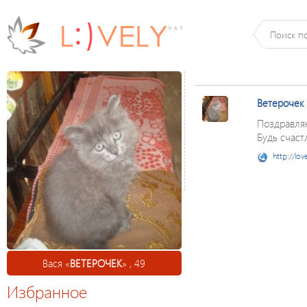
Ветерочек
Поздравляю
Будь счаст
http://lov
Вася «
ВЕТЕРОЧЕК
» , 49
Избранное