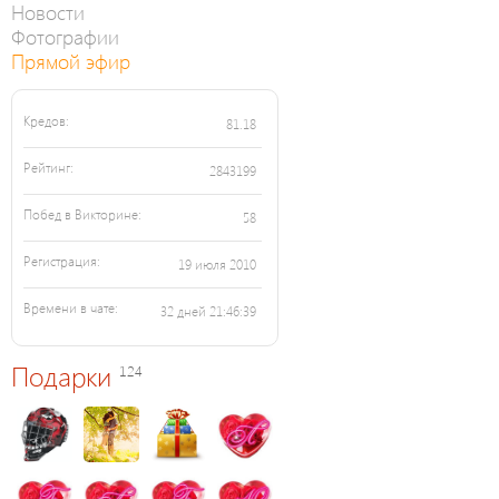
Новости
Фотографии
Прямой эфир
Кредов:
81.18
Рейтинг:
2843199
Побед в Викторине:
58
Регистрация:
19 июля 2010
Времени в чате:
32 дней 21:46:39
Подарки
124