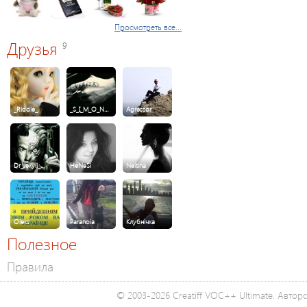
Просмотреть все...
Друзья
9
_Riddle_
_S_I_M_O_N…
Agressor
Dr_Jekyll_…
HeNeSi
Neitina
Oleks
Paranoia
Клубнічка
Полезное
Правила
© 2003-2026 Creatiff VOC++ Ultimate. Автор