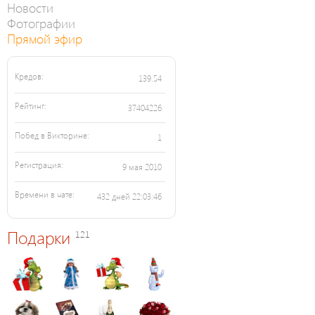
Новости
Фотографии
Прямой эфир
Кредов:
139.54
Рейтинг:
37404226
Побед в Викторине:
1
Регистрация:
9 мая 2010
Времени в чате:
432 дней 22:03:46
Подарки
121