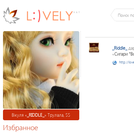
_Riddle_
да
«
Сигари "Bo
http://lov
Вікуля «
_RIDDLE_
» Трулала, 55
Избранное