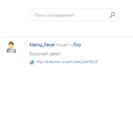
Klasnuj_Pacan
пишет к
Лілу
Відкривай двері!
http://lovelychat.ru/users/read_wall/36119