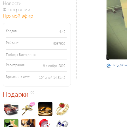
Новости
Фотографии
Прямой эфир
Кредов:
4.45
Рейтинг:
9037902
Побед в Викторине:
Регистрация:
http://lov
9 октября 2010
Времени в чате:
104 дней 14:31:42
Подарки
55