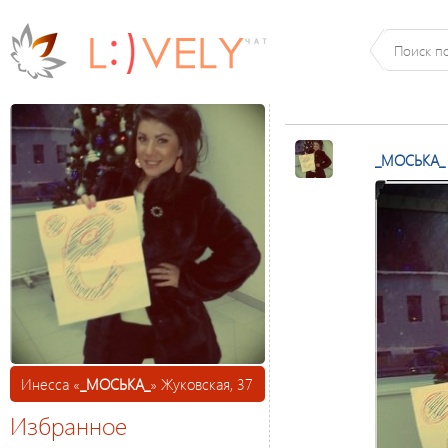
_МОСЬКА_
Инесса «
_МОСЬКА_
» Жуковская, 37
Избранное