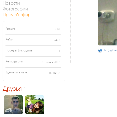
Новости
Фотографии
Прямой эфир
Кредов:
3.88
Рейтинг:
7472
http://lov
Побед в Викторине:
1
Регистрация:
21 июня 2012
Времени в чате:
02:04:32
Друзья
2
BlooD
gizia