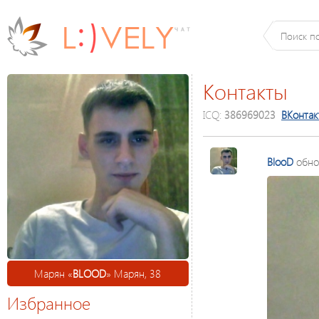
Контакты
ICQ:
386969023
ВКонтак
BlooD
обно
Марян «
BLOOD
» Марян, 38
Избранное