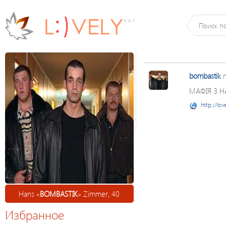
bombastik
п
МАФІЯ З 
http://lov
Hans «
BOMBASTIK
» Zimmer, 40
Избранное