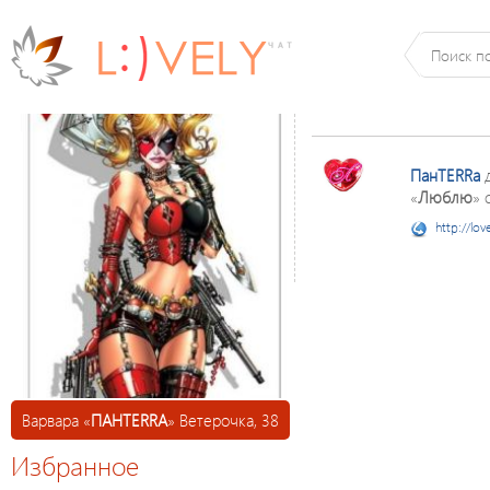
ПанTERRа
д
«
Люблю
» 
http://lov
Варвара «
ПАНTERRА
» Ветерочка, 38
Избранное