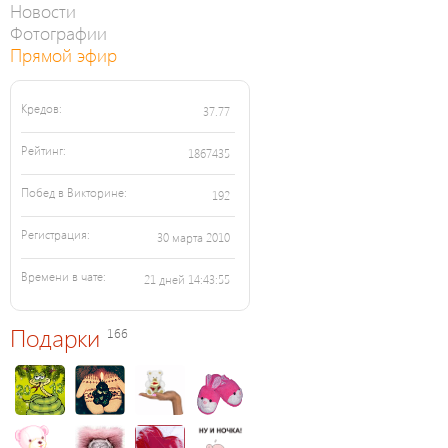
Новости
Фотографии
Прямой эфир
Кредов:
37.77
Рейтинг:
1867435
Побед в Викторине:
192
Регистрация:
30 марта 2010
Времени в чате:
21 дней 14:43:55
Подарки
166