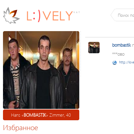
bombastik
п
***ово
http://lov
Hans «
BOMBASTIK
» Zimmer, 40
Избранное