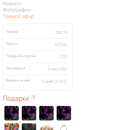
Новости
Фотографии
Прямой эфир
Кредов:
2662.74
Рейтинг:
1375132
Побед в Викторине:
2270
Регистрация:
3 июня 2010
Времени в чате:
15 дней 21:58:52
Подарки
28