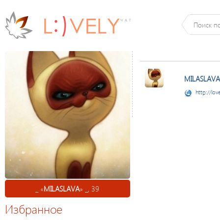
MILASLAVA
http://lov
_ «
MILASLAVA
» _, 39
Избранное