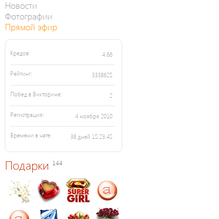
Новости
Фотографии
Прямой эфир
Кредов:
4.66
Рейтинг:
3338625
Побед в Викторине:
2
Регистрация:
4 ноября 2010
Времени в чате:
38 дней 15:23:45
Подарки
144