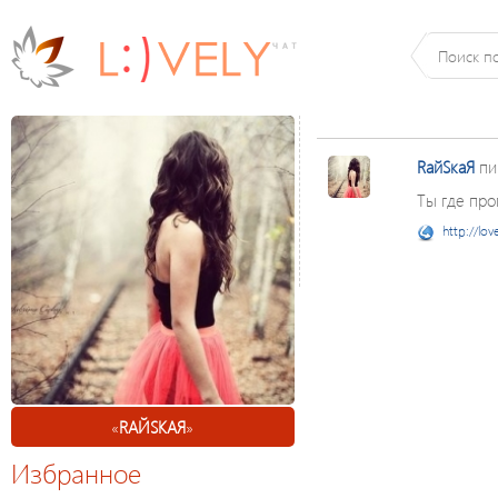
RайSкаЯ
пи
Ты где про
http://lov
«
RАЙSКАЯ
»
Избранное