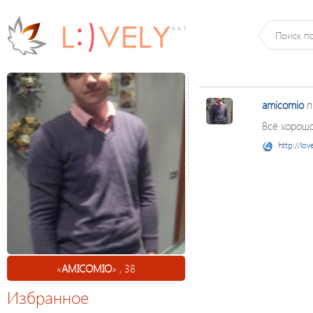
amicomio
п
Всё хорошо
http://lov
«
AMICOMIO
» , 38
Избранное