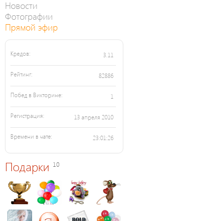
Новости
Фотографии
Прямой эфир
Кредов:
3.11
Рейтинг:
82886
Побед в Викторине:
1
Регистрация:
13 апреля 2010
Времени в чате:
23:01:26
Подарки
10