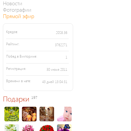
Новости
Фотографии
Прямой эфир
Кредов:
2058.36
Рейтинг:
3762271
Побед в Викторине:
1
Регистрация:
30 июня 2011
Времени в чате:
43 дней 13:04:31
Подарки
197