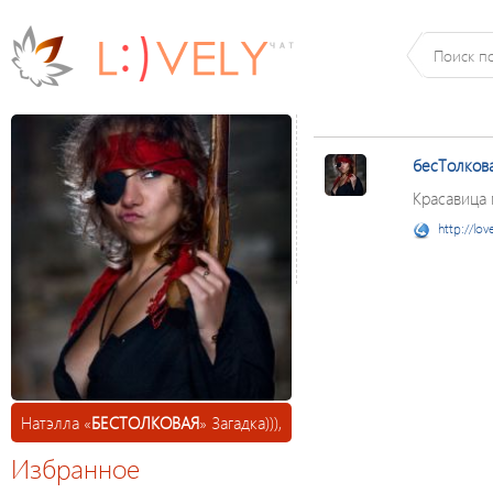
бесТолков
Красавица
http://lov
Натэлла «
БЕСТОЛКОВАЯ
» Загадка))),
Избранное
26