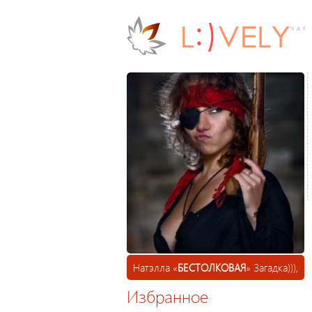
Натэлла «
БЕСТОЛКОВАЯ
» Загадка))),
Избранное
26