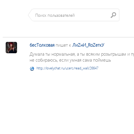
бесТолковая
пишет к
ЛиZнИ_RоZеткУ
Думала ты нормальная, а ты всяким розыгрышам и п
не собираюсь, если умная сама поймешь
http://lovelychat.ru/users/read_wall/26647