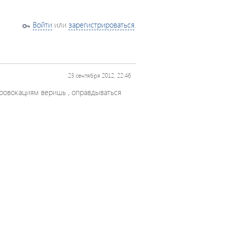
Войти
или
зарегистрироваться
.
23 сентября 2012, 22:46
ровокациям веришь , оправдываться