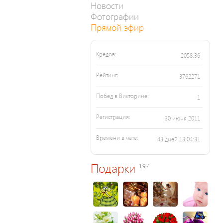
Новости
Фотографии
Прямой эфир
Кредов:
2058.36
Рейтинг:
3762271
Побед в Викторине:
1
Регистрация:
30 июня 2011
Времени в чате:
43 дней 13:04:31
Подарки
197