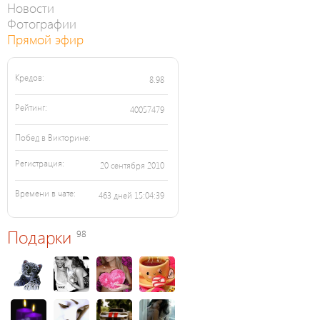
Новости
Фотографии
Прямой эфир
Кредов:
8.98
Рейтинг:
40057479
Побед в Викторине:
Регистрация:
20 сентября 2010
Времени в чате:
463 дней 15:04:39
Подарки
98