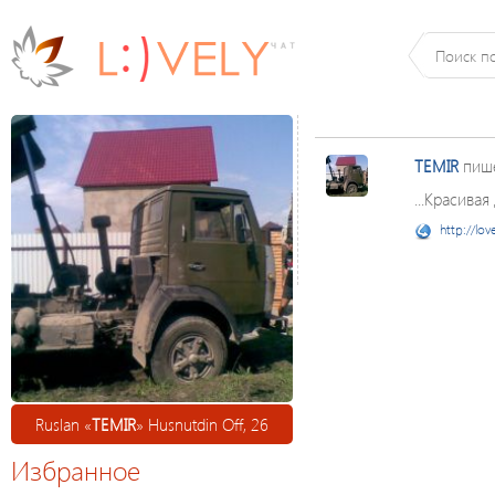
TEMIR
пиш
...Красивая
http://lov
Ruslan «
TEMIR
» Husnutdin Оff, 26
Избранное