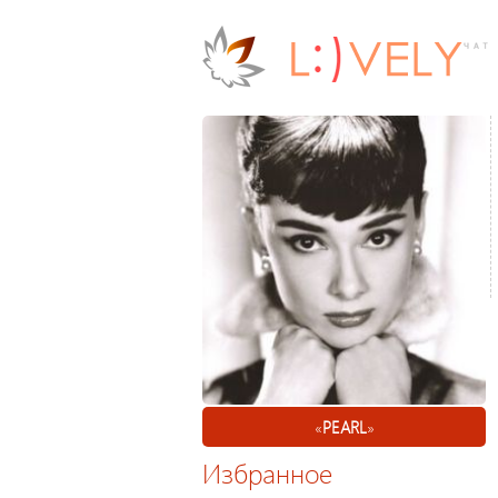
«
PEARL
»
Избранное