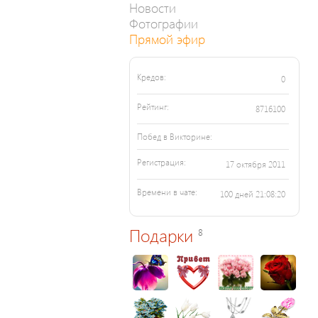
Новости
Фотографии
Прямой эфир
Кредов:
0
Рейтинг:
8716100
Побед в Викторине:
Регистрация:
17 октября 2011
Времени в чате:
100 дней 21:08:20
Подарки
8