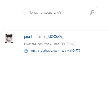
pearl
пишет к
_МОСЬКА_
Счастья вам!храни вас ГОСПОДЬ!
http://lovelychat.ru/users/read_wall/24779