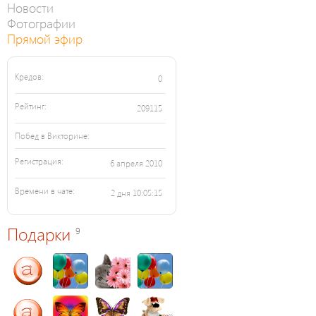
Новости
Фотографии
Прямой эфир
Кредов:
0
Рейтинг:
209115
Побед в Викторине:
Регистрация:
6 апреля 2010
Времени в чате:
2 дня 10:05:15
Подарки
9