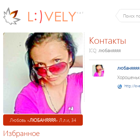
Контакты
ICQ:
любаняяяя
любаняяяя
Хорошеньк
http://lov
Любовь «
ЛЮБАНЯЯЯЯ
» Л.л.и, 34
Избранное