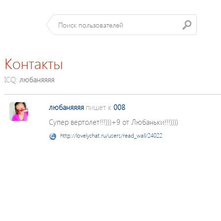
Контакты
ICQ:
любаняяяя
любаняяяя
пишет к
008
Супер вертолет!!!)))+9 от Любаньки!!!))))
http://lovelychat.ru/users/read_wall/24022