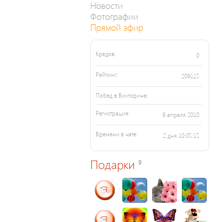
Новости
Фотографии
Прямой эфир
Кредов:
0
Рейтинг:
209115
Побед в Викторине:
Регистрация:
6 апреля 2010
Времени в чате:
2 дня 10:05:15
Подарки
9