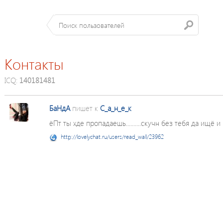
Контакты
ICQ:
140181481
БаНдА
пишет к
С_а_н_е_к
ёПт ты хде пропадаешь..........скучн без тебя да ищё и б
http://lovelychat.ru/users/read_wall/23962