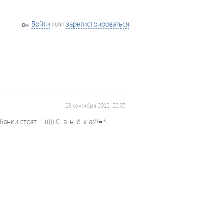
Войти
или
зарегистрироваться
.
23 сентября 2012, 22:35
анки стоят.....))))) С_а_н_ё_к аУ!=*