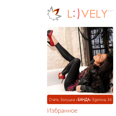
Стапэ, Золушка «
БАНДА
» Egorova, 34
Избранное