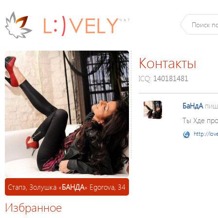
Контакты
ICQ:
140181481
БаНдА
пиш
Ты Хде про
http://lov
Стапэ, Золушка «
БАНДА
» Egorova, 34
Избранное