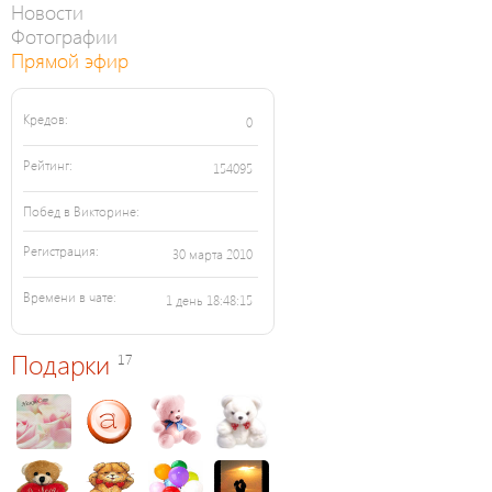
Новости
Фотографии
Прямой эфир
Кредов:
0
Рейтинг:
154095
Побед в Викторине:
Регистрация:
30 марта 2010
Времени в чате:
1 день 18:48:15
Подарки
17