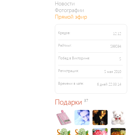
Новости
Фотографии
Прямой эфир
Кредов:
12.12
Рейтинг:
599594
Побед в Викторине:
5
Регистрация:
5 мая 2010
Времени в чате:
6 дней 22:33:14
Подарки
37