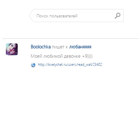
Boolochka
пишет к
любаняяяя
Моей любимой девочке +9))))
http://lovelychat.ru/users/read_wall/23402