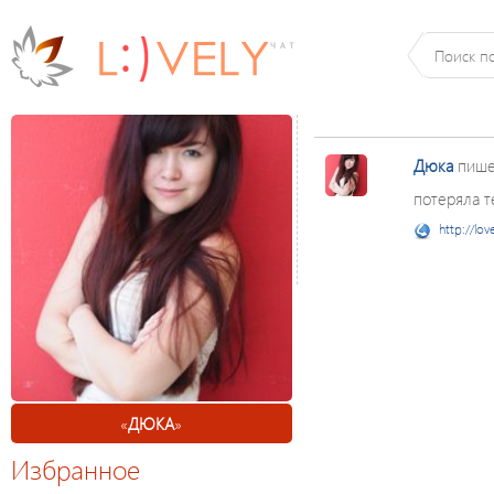
Дюка
пише
потеряла те
http://lov
«
ДЮКА
»
Избранное