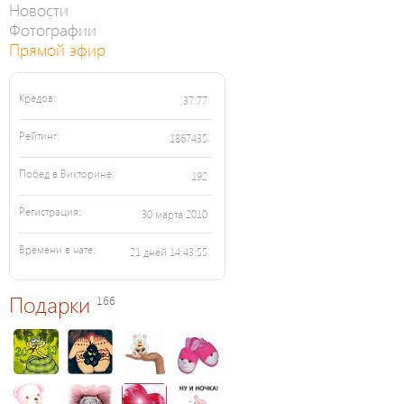
Новости
Фотографии
Прямой эфир
Кредов:
37.77
Рейтинг:
1867435
Побед в Викторине:
192
Регистрация:
30 марта 2010
Времени в чате:
21 дней 14:43:55
Подарки
166