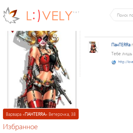
ПанTERRа
п
Тебе лишь 
http://lov
Варвара «
ПАНTERRА
» Ветерочка, 38
Избранное