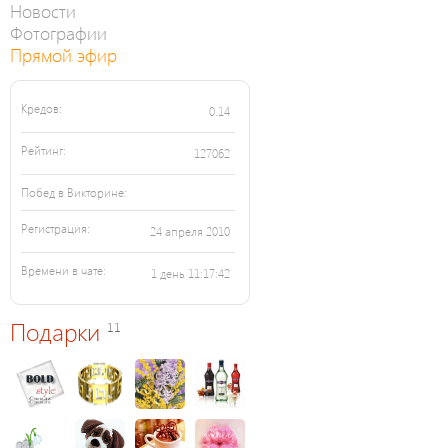
Новости
Фотографии
Прямой эфир
Кредов:
0.14
Рейтинг:
127062
Побед в Викторине:
Регистрация:
24 апреля 2010
Времени в чате:
1 день 11:17:42
Подарки
11