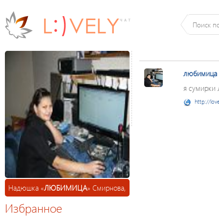
любимица
я сумирки лю
http://lov
Надюшка «
ЛЮБИМИЦА
» Смирнова,
Избранное
31