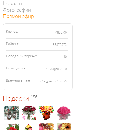
Новости
Фотографии
Прямой эфир
Кредов:
4835.06
Рейтинг:
38875975
Побед в Викторине:
40
Регистрация:
31 марта 2010
Времени в чате:
449 дней 22:52:55
Подарки
156