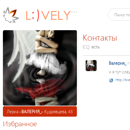
Контакты
ICQ:
есть
Валерия_
п
и я тут след
http://lov
Лерка «
ВАЛЕРИЯ_
» Кудрявцева, 43
Избранное