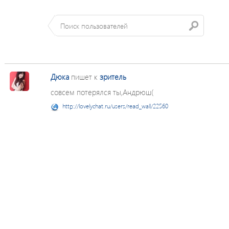
Дюка
пишет к
зритель
совсем потерялся ты,Андрюш(
http://lovelychat.ru/users/read_wall/22560