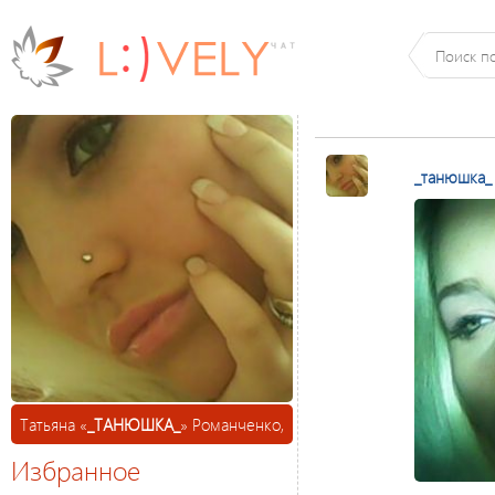
_танюшка_
Татьяна «
_ТАНЮШКА_
» Романченко,
Избранное
35