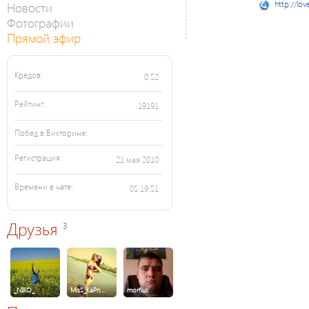
Новости
http://lov
Фотографии
Прямой эфир
Кредов:
0.52
Рейтинг:
19191
Побед в Викторине:
Регистрация:
21 мая 2010
Времени в чате:
05:19:51
Друзья
3
_NIKO_
MisS_KaPri…
morfius