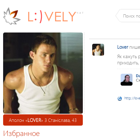
Lover
пише
Як кажуть 
приходить,
D
Ск
http://lov
Аполон «
LOVER
» З Станіслава, 43
Избранное